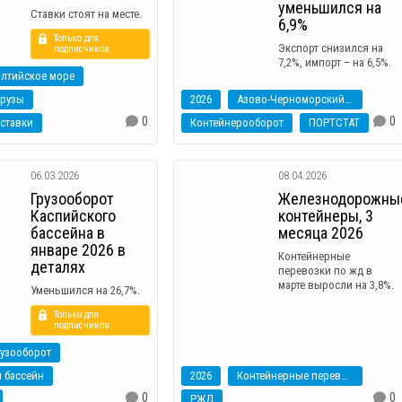
уменьшился на
Ставки стоят на месте.
6,9%
Только для
Экспорт снизился на
подписчиков
7,2%, импорт – на 6,5%.
алтийское море
грузы
2026
Азово-Черноморский бассейн
0
0
ставки
Контейнерооборот
ПОРТСТАТ
06.03.2026
08.04.2026
Грузооборот
Железнодорожны
Каспийского
контейнеры, 3
бассейна в
месяца 2026
январе 2026 в
Контейнерные
деталях
перевозки по жд в
марте выросли на 3,8%.
Уменьшился на 26,7%.
Только для
подписчиков
рузооборот
 бассейн
2026
Контейнерные перевозки
0
0
РЖД