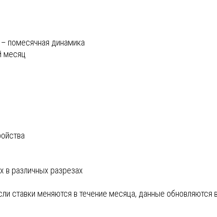
 – помесячная динамика
й месяц
ройства
х в различных разрезах
если ставки меняются в течение месяца, данные обновляются 