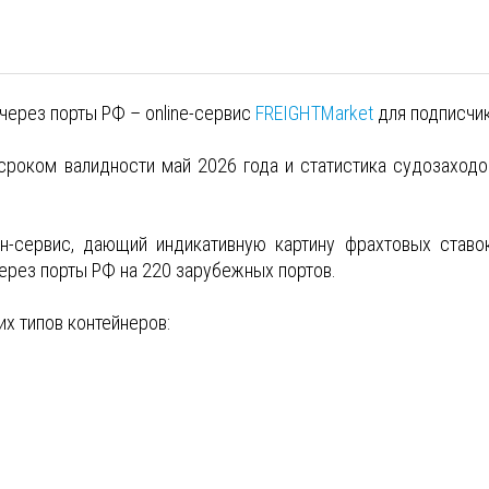
через порты РФ – online-сервис
FREIGHTMarket
для подписчик
сроком валидности май 2026 года и статистика судозаходо
н-сервис, дающий индикативную картину фрахтовых ставо
ерез порты РФ на 220 зарубежных портов.
х типов контейнеров: