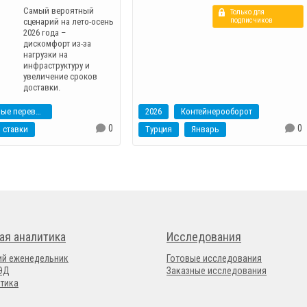
Самый вероятный
Только для
подписчиков
сценарий на лето-осень
2026 года –
дискомфорт из-за
нагрузки на
инфраструктуру и
увеличение сроков
доставки.
Контейнерные перевозки
2026
Контейнерооборот
0
0
ставки
Турция
Январь
ая аналитика
Исследования
ий еженедельник
Готовые исследования
ВЭД
Заказные исследования
тика