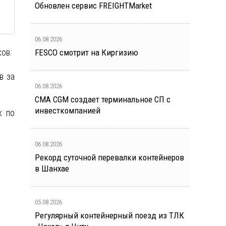
Обновлен сервис FREIGHTMarket
06.08.2026
ов:
FESCO смотрит на Киргизию
в за
06.08.2026
CMA CGM создает терминальное СП с
инвесткомпанией
к по
06.08.2026
Рекорд суточной перевалки контейнеров
в Шанхае
05.08.2026
Регулярный контейнерный поезд из ТЛК