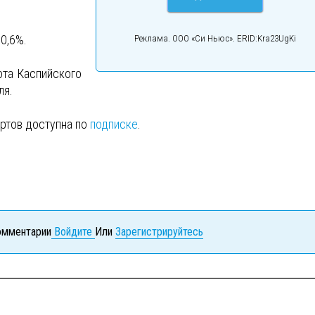
0,6%.
Реклама. ООО «Си Ньюс». ERID:Kra23UgKi
ота Каспийского
ля.
ртов доступна по
подписке
.
комментарии
Войдите
Или
Зарегистрируйтесь