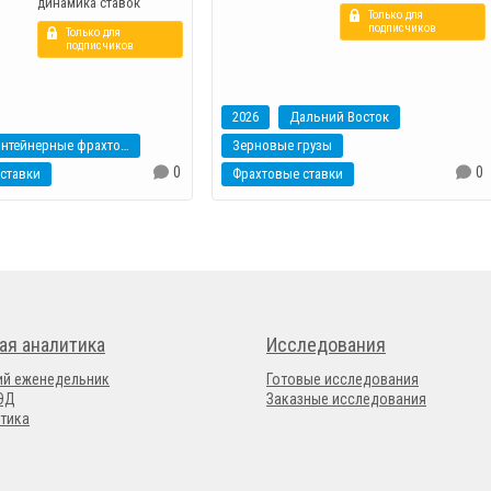
динамика ставок
Только для
подписчиков
Только для
подписчиков
2026
Дальний Восток
контейнерные фрахтовые индексы
Зерновые грузы
0
0
ставки
Фрахтовые ставки
ая аналитика
Исследования
ий еженедельник
Готовые исследования
ВЭД
Заказные исследования
тика