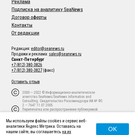
Реклама
Подписка на аналитику SeaNews
Договор оферты
Контакты
От редакции
Редакция:
editor@seanews.ru
Продажи и реклама:
sales@seanews.ru
Санкт-Петербург
+7 (812) 380-3826
+7 (812) 380-3827
(факс)
Оставить отзыв
2000 — 2022 © Информационно-аналитическое
агентство SeaNews/SeaNews Information and
Consulting. Свидетельство Роскомнадзора ИА № ФС
2 — 7647 11.07.2005.
Перепечатка или распространение публикуемой
информации в любой форме любым способом
запрещены без письменного предварительного
Мы используем файлы cookies и сервис веб-
согласия владельца авторских прав.
аналитики Яндекс Метрика. Оставаясь на
OK
нашем сайте, вы соглашаетесь
на их