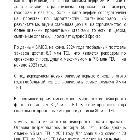
как с корейскими, так и с китайскими верфями. В связи с
довольно-таки ограниченным спросом на танкеры,
газовозы и балкеры, большинство верфей сосредоточены
на проектах по строительству контейнеровозов. «В
результате мы видим стабилизацию цен на строительство, с
более низкими процентными ставками, то есть, в целом,
смягчение оплаты», – поясняет судовой брокер.
По данным BIMCO, на конец 2024 года глобальный портфель
заказов достиг 8,3 млн TEU, что является рекордом по
сравнению с предыдущим максимумом в 7,8 млн TEU – на
начало 2023 года.
С подтверждением новых заказов первые 6 недель этого
года глобальный портфель заказов впервые превысит 9 млн
TEU.
В настоящее время вместимость мирового контейнерного
флота составляет 31,7 млн TEU. В июне прошлого года
глобальные провозные мощности достигли 30 млн TEU.
«Темпы роста мирового контейнерного флота поражают.
Отрасли потребовалось порядка 50 лет, чтобы достичь
отметки в 5 млн TEU в 2001 году. Для сравнения, скачок с 20
млн TEU до 30 млн TEU был достигнут всего за семь лет», –