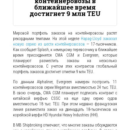
контейнеровозы в
ближайшее время
достигнет 9 млн TEU
Мировой портфель заказов на контейнеровозы растет
рекордными темпами. На этой неделе
Hapag-Lloyd заказал
новую серию из шести контейнеровозов
— 17-тысячников.
Как сообщает Splash, к немецкому перевозчику в ближайшее
время присоединятся CMA CGM и Evergreen, которые
планируют разместить заказы на несколько
контейнеровозов. С учетом этих контрактов глобальный
портфель заказов достигнет отметки 9 млн TEU.
По данным Alphaliner, Evergreen намерен построить 11
контейнеровозов серии Megamax вместимостью 24 тыс. TEU.
В свою очередь, CMA CGM планирует подписать контракт с
китайской верфью CSSC на еще одну серию судов
вместимостью 18 тыс. TEU. При этом недавно французская
линия разместила заказ на двенадцать 18-тысячгиков на
корейской верфи HD Hyundai Heavy Industries (HHI).
В MB Shipbroking отмечают, что многие заказы обсуждаются