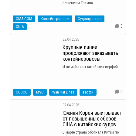
решениям Трампа
CMA CGM
Контейнеровозы
Судостроение
0
США
28.04.2025
Крупные линии
продолжают заказывать
контейнеровозы
И не избегают китайских верфей
0
COSCO
MSC
Wan Hai Lines
верфи
07.04.2025
Южная Корея выигрывает
от повышенных сборов
США c китайских судов
В марте страна обогнала Китай по