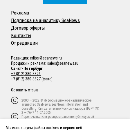
Реклама
Подписка на аналитику SeaNews
Договор оферты
Контакты
От редакции
Редакция:
editor@seanews.ru
Продажи и реклама:
sales@seanews.ru
Санкт-Петербург
+7 (812) 380-3826
+7 (812) 380-3827
(факс)
Оставить отзыв
2000 — 2022 © Информационно-аналитическое
агентство SeaNews/SeaNews Information and
Consulting. Свидетельство Роскомнадзора ИА № ФС
2 — 7647 11.07.2005.
Перепечатка или распространение публикуемой
информации в любой форме любым способом
запрещены без письменного предварительного
Мы используем файлы cookies и сервис веб-
согласия владельца авторских прав.