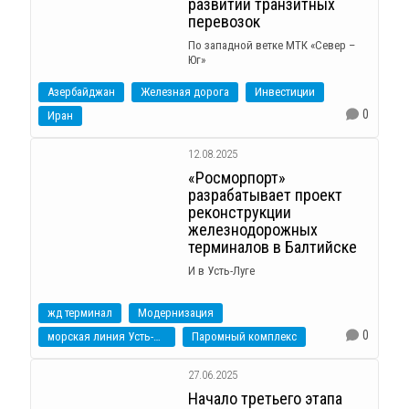
развитии транзитных
перевозок
По западной ветке МТК «Север –
Юг»
Азербайджан
Железная дорога
Инвестиции
0
Иран
12.08.2025
«Росморпорт»
разрабатывает проект
реконструкции
железнодорожных
терминалов в Балтийске
И в Усть-Луге
жд терминал
Модернизация
0
морская линия Усть-Луга - Калининград
Паромный комплекс
27.06.2025
Начало третьего этапа