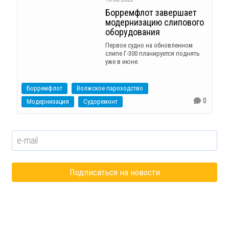
Борремфлот завершает
модернизацию слипового
оборудования
Первое судно на обновленном
слипе Г-300 планируется поднять
уже в июне.
Борремфлот
Волжское пароходство
0
Модернизация
Судоремонт