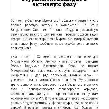
активную фазу
30 июля губернатор Мурманской облась+ти Андрей Чибис
провел рабочую встречу с акционером S7 Group
Владиславом Филевым. Стороны обсудили дальнейшую
реализацию важного для региона проекта модернизации
судоремонтного предприятия в Мурманске, который выходит
в активную фазу, сообщает пресс=служба регионального
правительства.
«Наш проект с S7 имеет стратегическое значение для
Мурманской области, Арктики и всей страны. Президент
России Владимир Владимирович Путин по итогам
Международного арктического форума поддержал наши
инициативы и дал ряд поручений, важные задачи –
увеличить темпы комплексного развития Мурманского
транспортного узла: базового порта Северного морского
пути и Трансарктического транспортного коридора,
активизировать работу по опорным населенным пунктам
Арктической зоны РФ. В том числе, для этого необходимо
развитие судоремонтной инфраструктуры, создание новых
верфей. В рамках проекта с S7 Group идет большая и