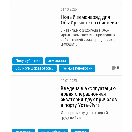
31.10.2025
Новый земснаряд для
Обь-Иртышского бассейна
В навигацию 2026 года в Обь-
Иртышском бассейне приступит к
работе новый земснаряд проекта
Ц490ДМ1.
Дноуглубление
земснаряд
0
Обь-Иртышский бассейн
Речные перевозки
16.01.2025
Введена в эксплуатацию
новая операционная
акватория двух причалов
в порту Усть-Луга
Для приема судов с осадкой в
грузу до 15 м
акватория
Дноуглубление
Причал