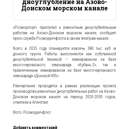
дноуглубление на Азово-
Донском морском канале
«Росморпорт» приступил к ремонтным дноуглубительным
работам на Азово-Донском морском канале, сообщает
пресс-служба Росморречфлота в своем телеграм-канале.
Всего в 2025 году планируется извлечь 380 тыс. куб. м
донного грунта. Работы выполняются как собственной
дноуглубительной техникой – земкараваном на базе
многочерпакового земснаряда «Кубань-2», так и
привлеченным земкараваном на базе многочерпакового
земснаряда «Донской-405».
Ремчерпание проводится в рамках реализации проекта
производства ремонтных дноуглубительных работ на Азово-
Донском морском канале на период 2020-2030 годов,
отметили в Агентстве.
Фото: Росморречфлот
Добавить комментарий