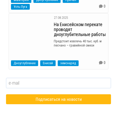
0
Усть-Луга
27.08.2025
На Енисейском перекате
проводят
дноуглубительные работы
Предстоит извлечь 40 тыс. куб. м
песчано – гравийной смеси
0
Дноуглубление
Енисей
земснаряд