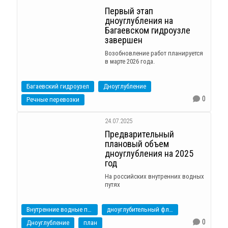
Первый этап
дноуглубления на
Багаевском гидроузле
завершен
Возобновление работ планируется
в марте 2026 года.
Багаевский гидроузел
Дноуглубление
0
Речные перевозки
24.07.2025
Предварительный
плановый объем
дноуглубления на 2025
год
На российских внутренних водных
путях
Внутренние водные пути
дноуглубительный флот
0
Дноуглубление
план