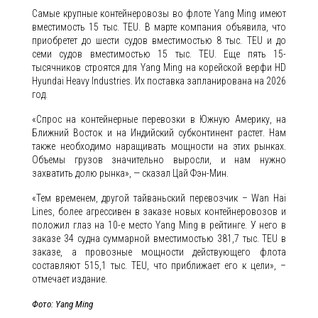
Самые крупные контейнеровозы во флоте Yang Ming имеют
вместимость 15 тыс. TEU. В марте компания объявила, что
приобретет до шести судов вместимостью 8 тыс. TEU и до
семи судов вместимостью 15 тыс. TEU. Еще пять 15-
тысячников строятся для Yang Ming на корейской верфи HD
Hyundai Heavy Industries. Их поставка запланирована на 2026
год.
«Спрос на контейнерные перевозки в Южную Америку, на
Ближний Восток и на Индийский субконтинент растет. Нам
также необходимо наращивать мощности на этих рынках.
Объемы грузов значительно выросли, и нам нужно
захватить долю рынка», — сказал Цай Фэн-Мин.
«Тем временем, другой тайваньский перевозчик – Wan Hai
Lines, более агрессивен в заказе новых контейнеровозов и
положил глаз на 10-е место Yang Ming в рейтинге. У него в
заказе 34 судна суммарной вместимостью 381,7 тыс. TEU в
заказе, а провозные мощности действующего флота
составляют 515,1 тыс. TEU, что приближает его к цели», –
отмечает издание.
Фото: Yang Ming