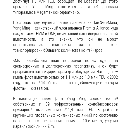
достигнут 1,3 млн TEU, сообщает The Loadstar. До этого
времени Yang Ming относился к контейнеровозам
типоразмера Megamax консервативно.
По словам председателя правления компании Цай Фэн-Мина,
Yang Ming — единственный член альянса Premier Alliance, куда
входят также HMM и ONE, не имеющий контейнеровозы такой
вместимости, а это значит, что он не может
воспользоваться снижением затрат за счет
транспортировки бОльшего количества контейнеров.
«Мы разработали план постройки новых судов на
среднесрочную и долгосрочную перспективу, и он будет
представлен нашим директорам для обсуждения. Наша цель —
иметь флот вместимостью от 1,1 млн до 1,3 млн TEU к 2032
году, что на 60% больше нашего действующего сегодня
флота», — сказал он.
В настоящее время флот Yang Ming состоит из 59
собственных и 39 зафрахтованных контейнеровозов
суммарной вместимостью 711,4 тыс. TEU. В рейтинге
крупнейших глобальных контейнерных линий по состоянию
на апрель этот перевозчик занимает 10-е место, уступив
израильской линии Zim.