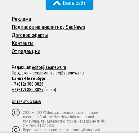
Весь сайт
Реклама
Подписка на аналитику SeaNews
Договор оферты
Контакты
От редакции
Редакция:
editor@seanews.ru
Продажи и реклама:
sales@seanews.ru
Санкт-Петербург
+7 (812) 380-3826
+7 (812) 380-3827
(факс)
Оставить отзыв
2000 — 2022 © Информационно-аналитическое
агентство SeaNews/SeaNews Information and
Consulting. Свидетельство Роскомнадзора ИА № ФС
2 — 7647 11.07.2005.
Перепечатка или распространение публикуемой
информации в любой форме любым способом
запрещены без письменного предварительного