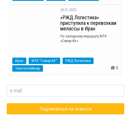
20.01.2025
«РЖД Логистика»
приступила к перевозкам
мелассы в Иран
По западному маршруту МТК
«Север-Юг»
Иран
МТК "Север-Юг"
РЖД Логистика
0
Танк-контейнер