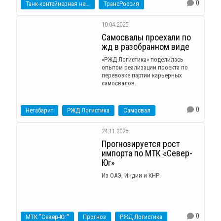
0
Танк-контейнерная нефтехимическая компания
ТрансРоссия
10.04.2025
Самосвалы проехали по
жд в разобранном виде
«РЖД Логистика» поделилась
опытом реализации проекта по
перевозке партии карьерных
самосвалов.
0
Негабарит
РЖД Логистика
Самосвал
24.11.2025
Прогнозируется рост
импорта по МТК «Север-
Юг»
Из ОАЭ, Индии и КНР
0
МТК "Север-Юг"
Прогноз
РЖД Логистика