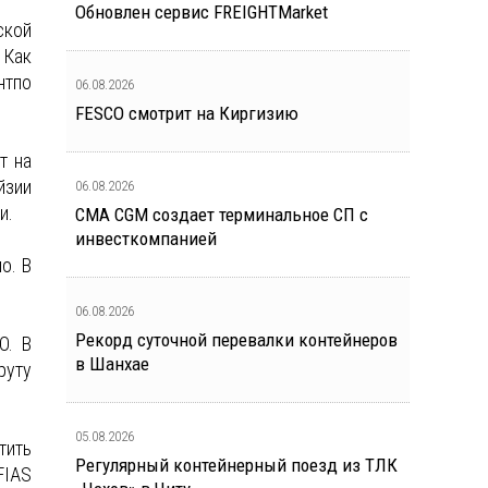
Обновлен сервис FREIGHTMarket
ской
 Как
нтпо
06.08.2026
FESCO смотрит на Киргизию
т на
йзии
06.08.2026
и.
CMA CGM создает терминальное СП с
инвесткомпанией
о. В
06.08.2026
Рекорд суточной перевалки контейнеров
O. В
в Шанхае
руту
05.08.2026
тить
Регулярный контейнерный поезд из ТЛК
FIAS