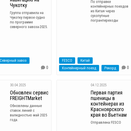
По отправке
Чукотку
контейнерных поездов
из Китая через
Группа отправила на
сухопутные
Чукотку первое судно
погранпереходы
по программе
северного завоза-2025.
Северный завоз
FESCO
Китай
0
0
Контейнерный поезд
Рекорд
30.04.2025
04.12.2025
Обновлен сервис
Первая партия
FREIGHTMarket
пшеницы в
контейнерах из
Обновлены данные
Красноярского
ставок линий c
края во Вьетнам
валидностью май 2025
года.
Отправлена FESCO