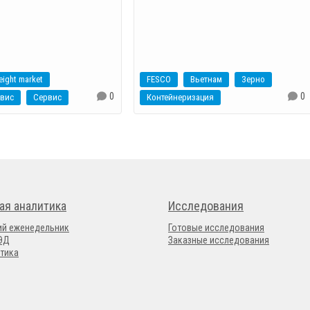
eight market
FESCO
Вьетнам
Зерно
0
0
рвис
Сервис
Контейнеризация
ая аналитика
Исследования
ий еженедельник
Готовые исследования
ВЭД
Заказные исследования
тика