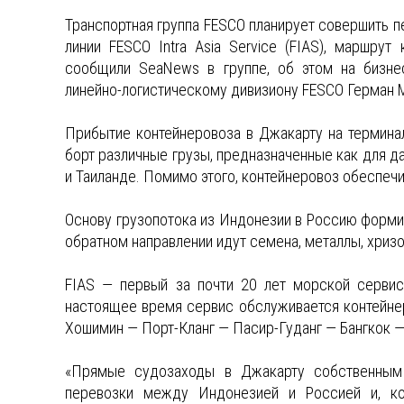
Транспортная группа FESCO планирует совершить п
линии FESCO Intra Asia Service (FIAS), маршру
сообщили SeaNews в группе, об этом на бизне
линейно-логистическому дивизиону FESCO Герман 
Прибытие контейнеровоза в Джакарту на терминал
борт различные грузы, предназначенные как для да
и Таиланде. Помимо этого, контейнеровоз обеспеч
Основу грузопотока из Индонезии в Россию формир
обратном направлении идут семена, металлы, хризо
FIAS — первый за почти 20 лет морской сервис
настоящее время сервис обслуживается контейне
Хошимин — Порт-Кланг — Пасир-Гуданг — Бангкок 
«Прямые судозаходы в Джакарту собственным
перевозки между Индонезией и Россией и, кон