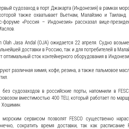
ервый судозаход в порт Джакарта (Индонезия) в рамках мор
т которой также охватывает Вьетнам, Малайзию и Таиланд.
с-форуме «Россия – Индонезия» рассказал вице-президе
Маслов.
 Olah Jasa Andal (OJA) ожидается 22 апреля. Судно возьме
льнейшей доставки в Россию, так и для потребителей в Мала
ит оптимальный сток контейнерного оборудования в Индонези
уют различная химия, кофе, резина, а также пальмовое масл
тил.
 без судозаходов в российские порты, напомнили в FESC
ровозом вместимостью 400 TEU, который работает по марш
— Хошимин.
 морским сервисом позволят FESCO существенно нарас
ечно, сократить время доставки, так как расписание 