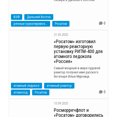
ВЭФ
Дальний Восток
0
речные грузоперевозки
Росатом
21.05.2025
«Росатом» изготовил
первую реакторную
установку РИТМ-400 для
атомного ледокола
«Россия»
Самый мощный в мире судовой
реактор получил имя русского
богатыря Ильи Муромца
атомный ледокол
атомный реактор
0
атомоход
Росатом
10.09.2025
Росморречфлот и
«Росатом» договорились