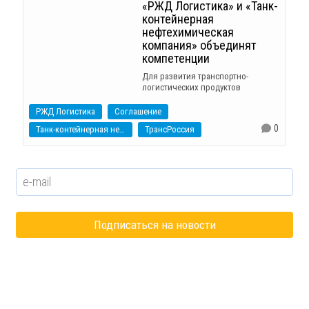
«РЖД Логистика» и «Танк-
контейнерная
нефтехимическая
компания» объединят
компетенции
Для развития транспортно-
логистических продуктов
РЖД Логистика
Соглашение
0
Танк-контейнерная нефтехимическая компания
ТрансРоссия