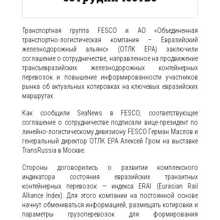
Транспортная группа FESCO и АО «Объединенная
транспортно-логистическая компания – Евразийский
железнодорожный альянс» (ОТЛК ЕРА) заключили
соглашение о сотрудничестве, направленное на продвижение
трансъевразийских железнодорожных контейнерных
перевозок и повышение информированности участников
рынка об актуальных котировках на ключевых евразийских
маршрутах.
Как сообщили SeaNews в FESCO, соответствующее
соглашение о сотрудничестве подписали вице-президент по
линейно-логистическому дивизиону FESCO Герман Маслов и
генеральный директор ОТЛК ЕРА Алексей Гром на выставке
TransRussia в Москве.
Стороны договорились о развитии комплексного
индикатора состояния евразийских транзитных
контейнерных перевозок — индекса ERAI (Eurasian Rail
Alliance Index). Для этого компании на постоянной основе
начнут обмениваться информацией, размещать котировки и
параметры грузоперевозок для формирования