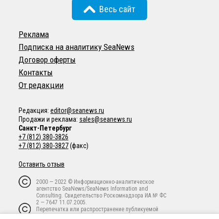
Весь сайт
Реклама
Подписка на аналитику SeaNews
Договор оферты
Контакты
От редакции
Редакция:
editor@seanews.ru
Продажи и реклама:
sales@seanews.ru
Санкт-Петербург
+7 (812) 380-3826
+7 (812) 380-3827
(факс)
Оставить отзыв
2000 — 2022 © Информационно-аналитическое
агентство SeaNews/SeaNews Information and
Consulting. Свидетельство Роскомнадзора ИА № ФС
2 — 7647 11.07.2005.
Перепечатка или распространение публикуемой
информации в любой форме любым способом