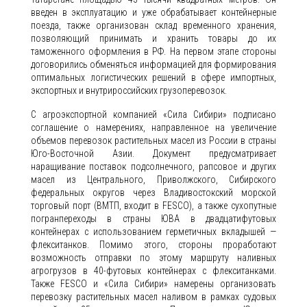
введен в эксплуатацию и уже обрабатывает контейнерные
поезда, также организован склад временного хранения,
позволяющий принимать и хранить товары до их
таможенного оформления в РФ. На первом этапе стороны
договорились обменяться информацией для формирования
оптимальных логистических решений в сфере импортных,
экспортных и внутрироссийских грузоперевозок.
С агроэкспортной компанией «Сила Сибири» подписано
соглашение о намерениях, направленное на увеличение
объемов перевозок растительных масел из России в страны
Юго-Восточной Азии. Документ предусматривает
наращивание поставок подсолнечного, рапсовое и других
масел из Центрального, Приволжского, Сибирского
федеральных округов через Владивостокский морской
торговый порт (ВМТП, входит в FESCO), а также сухопутные
погранпереходы в страны ЮВА в двадцатифутовых
контейнерах с использованием герметичных вкладышей —
флекситанков. Помимо этого, стороны проработают
возможность отправки по этому маршруту наливных
агрогрузов в 40-футовых контейнерах с флекситанками.
Также FESCO и «Сила Сибири» намерены организовать
перевозку растительных масел наливом в рамках судовых