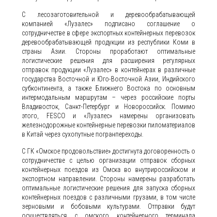
С лесозаготовительной и деревообрабатывающей
компанией «Лузалес» подписано соглашение о
сотрудничестве в сфере экспортных контейнерных перевозок
деревообрабатывающей продукции из республики Коми в
страны Азии. Стороны проработают оптимальные
логистические решения для расширения регулярных
отправок продукции «Лузалес» в контейнерах в различные
государства Восточной и Юго-Восточной Азии, Индийского
субконтинента, а также Ближнего Востока по основным
интермодальным маршрутам – через российские порты
Владивосток, Санкт-Петербург и Новороссийск. Помимо
этого, FESCO и «Лузалес» намерены организовать
железнодорожные контейнерные перевозки пиломатериалов
в Китай через сухопутные погранпереходы.
С ГК «Омское продовольствие» достигнута договоренность о
сотрудничестве с целью организации отправок сборных
контейнерных поездов из Омска во внутрироссийском и
экспортном направлении. Стороны намерены разработать
оптимальные логистические решения для запуска сборных
контейнерных поездов с различными грузами, в том числе
зерновыми и бобовыми культурами. Отправки будут
осуществляться с омского контейнерного терминала