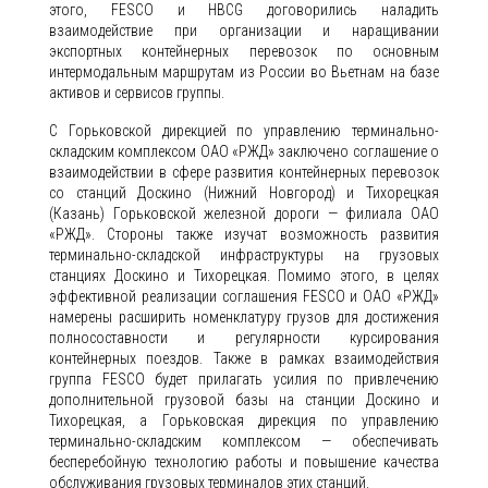
этого, FESCO и HBCG договорились наладить
взаимодействие при организации и наращивании
экспортных контейнерных перевозок по основным
интермодальным маршрутам из России во Вьетнам на базе
активов и сервисов группы.
С Горьковской дирекцией по управлению терминально-
складским комплексом ОАО «РЖД» заключено соглашение о
взаимодействии в сфере развития контейнерных перевозок
со станций Доскино (Нижний Новгород) и Тихорецкая
(Казань) Горьковской железной дороги — филиала ОАО
«РЖД». Стороны также изучат возможность развития
терминально-складской инфраструктуры на грузовых
станциях Доскино и Тихорецкая. Помимо этого, в целях
эффективной реализации соглашения FESCO и ОАО «РЖД»
намерены расширить номенклатуру грузов для достижения
полносоставности и регулярности курсирования
контейнерных поездов. Также в рамках взаимодействия
группа FESCO будет прилагать усилия по привлечению
дополнительной грузовой базы на станции Доскино и
Тихорецкая, а Горьковская дирекция по управлению
терминально-складским комплексом — обеспечивать
бесперебойную технологию работы и повышение качества
обслуживания грузовых терминалов этих станций.