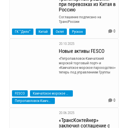
при перевозках из Китая в
Россию
Соглашение подписано на
ТрансРоссии
0
ГК "Дело"
Китай
Октет
Рускон
20.10.2025
Новые активы FESCO
«Петропавловск-Камчатский
морской торговый порт» и
«Камчатское морское пароходство»
теперь под управлением Группы
FESCO
Камчатское морское пароходство
0
Петропавловск-Камчатский
20.06.2025
«ТрансКонтейнер»
заключил соглашение с