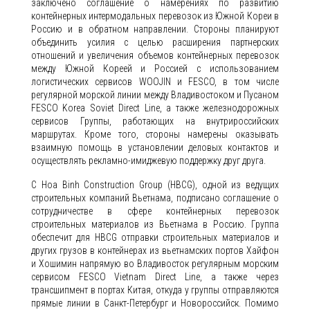
заключено соглашение о намерениях по развитию
контейнерных интермодальных перевозок из Южной Кореи в
Россию и в обратном направлении. Стороны планируют
объединить усилия с целью расширения партнерских
отношений и увеличения объемов контейнерных перевозок
между Южной Кореей и Россией с использованием
логистических сервисов WOOJIN и FESCO, в том числе
регулярной морской линии между Владивостоком и Пусаном
FESCO Korea Soviet Direct Line, а также железнодорожных
сервисов Группы, работающих на внутрироссийских
маршрутах. Кроме того, стороны намерены оказывать
взаимную помощь в установлении деловых контактов и
осуществлять рекламно-имиджевую поддержку друг друга.
С Hoa Binh Construction Group (HBCG), одной из ведущих
строительных компаний Вьетнама, подписано соглашение о
сотрудничестве в сфере контейнерных перевозок
строительных материалов из Вьетнама в Россию. Группа
обеспечит для HBCG отправки строительных материалов и
других грузов в контейнерах из вьетнамских портов Хайфон
и Хошимин напрямую во Владивосток регулярным морским
сервисом FESCO Vietnam Direct Line, а также через
трансшипмент в портах Китая, откуда у группы отправляются
прямые линии в Санкт-Петербург и Новороссийск. Помимо