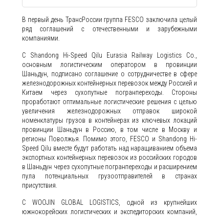
В первый день ТрансРоссии группа FESCO заключила целый
ряд соглашений с отечественными и зарубежными
компаниями.
С Shandong Hi-Speed Qilu Eurasia Railway Logistics Co.,
основным логистическим оператором в провинции
Шаньдун, подписано соглашение о сотрудничестве в сфере
железнодорожных контейнерных перевозок между Россией и
Китаем через сухопутные погранпереходы. Стороны
проработают оптимальные логистические решения с целью
увеличения железнодорожных отправок широкой
номенклатуры грузов в контейнерах из ключевых локаций
провинции Шаньдун в Россию, в том числе в Москву и
регионы Поволжья. Помимо этого, FESCO и Shandong Hi-
Speed Qilu вместе будут работать над наращиванием объема
экспортных контейнерных перевозок из российских городов
в Шаньдун через сухопутные погранпереходы и расширением
пула потенциальных грузоотправителей в странах
присутствия.
С WOOJIN GLOBAL LOGISTICS, одной из крупнейших
южнокорейских логистических и экспедиторских компаний,