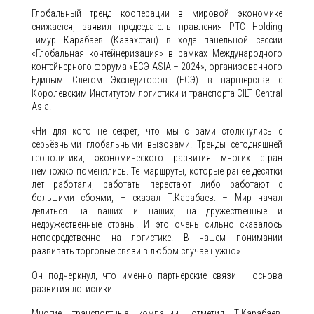
Глобальный тренд кооперации в мировой экономике
снижается, заявил председатель правления PTC Holding
Тимур Карабаев (Казахстан) в ходе панельной сессии
«Глобальная контейнеризация» в рамках Международного
контейнерного форума «ЕСЭ ASIA – 2024», организованного
Единым Слетом Экспедиторов (ЕСЭ) в партнерстве с
Королевским Институтом логистики и транспорта CILT Central
Asia.
«Ни для кого не секрет, что мы с вами столкнулись с
серьёзными глобальными вызовами. Тренды сегодняшней
геополитики, экономического развития многих стран
немножко поменялись. Те маршруты, которые ранее десятки
лет работали, работать перестают либо работают с
большими сбоями, – сказал Т.Карабаев. – Мир начал
делиться на ваших и наших, на дружественные и
недружественные страны. И это очень сильно сказалось
непосредственно на логистике. В нашем понимании
развивать торговые связи в любом случае нужно».
Он подчеркнул, что именно партнерские связи – основа
развития логистики.
Многие транспортные компании, отметил Т.Карабаев,