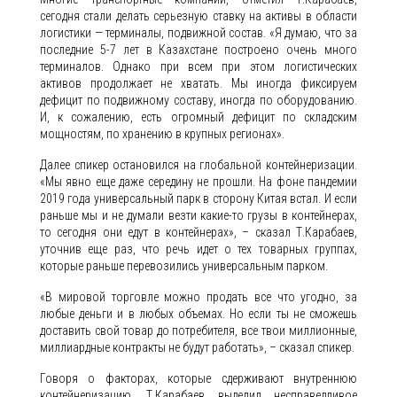
сегодня стали делать серьезную ставку на активы в области
логистики — терминалы, подвижной состав. «Я думаю, что за
последние 5-7 лет в Казахстане построено очень много
терминалов. Однако при всем при этом логистических
активов продолжает не хватать. Мы иногда фиксируем
дефицит по подвижному составу, иногда по оборудованию.
И, к сожалению, есть огромный дефицит по складским
мощностям, по хранению в крупных регионах».
Далее спикер остановился на глобальной контейнеризации.
«Мы явно еще даже середину не прошли. На фоне пандемии
2019 года универсальный парк в сторону Китая встал. И если
раньше мы и не думали везти какие-то грузы в контейнерах,
то сегодня они едут в контейнерах», – сказал Т.Карабаев,
уточнив еще раз, что речь идет о тех товарных группах,
которые раньше перевозились универсальным парком.
«В мировой торговле можно продать все что угодно, за
любые деньги и в любых объемах. Но если ты не сможешь
доставить свой товар до потребителя, все твои миллионные,
миллиардные контракты не будут работать», – сказал спикер.
Говоря о факторах, которые сдерживают внутреннюю
контейнеризацию, Т.Карабаев выделил несправедливое