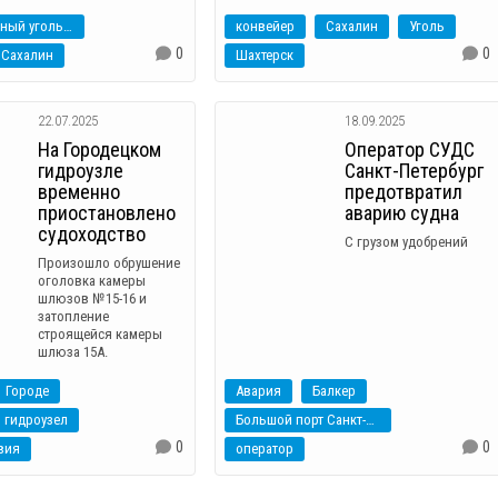
магистральный угольный конвейер
конвейер
Сахалин
Уголь
0
0
Сахалин
Шахтерск
22.07.2025
18.09.2025
На Городецком
Оператор СУДС
гидроузле
Санкт-Петербург
временно
предотвратил
приостановлено
аварию судна
судоходство
С грузом удобрений
Произошло обрушение
оголовка камеры
шлюзов №15-16 и
затопление
строящейся камеры
шлюза 15А.
Городе
Авария
Балкер
 гидроузел
Большой порт Санкт-Петербург
0
0
вия
оператор