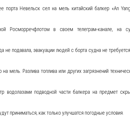
е порта Невельск сел на мель китайский балкер «An Yang
нной Росморречфлотом в своем телеграм-канале, на с
а не подавала, эвакуации людей с борта судна не требуется
 на мель. Разлива топлива или других загрязнений техничес
тр водолазами подводной части балкера на предмет скр
удут приниматься, как только улучшатся погодные условия.