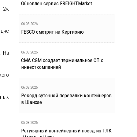
Обновлен сервис FREIGHTMarket
 2»,
06.08.2026
удне
FESCO смотрит на Киргизию
. На
06.08.2026
CMA CGM создает терминальное СП с
инвесткомпанией
кого
06.08.2026
Рекорд суточной перевалки контейнеров
ытых
в Шанхае
05.08.2026
Регулярный контейнерный поезд из ТЛК