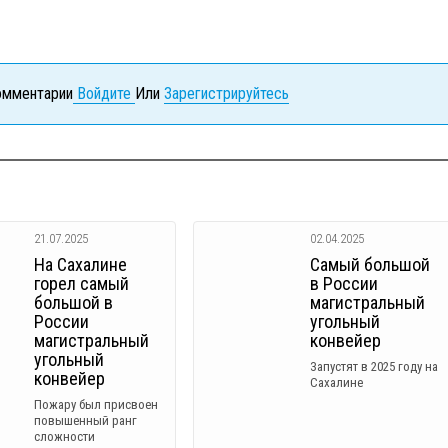
комментарии
Войдите
Или
Зарегистрируйтесь
21.07.2025
02.04.2025
На Сахалине
Самый большой
горел самый
в России
большой в
магистральный
России
угольный
магистральный
конвейер
угольный
Запустят в 2025 году на
конвейер
Сахалине
Пожару был присвоен
повышенный ранг
сложности