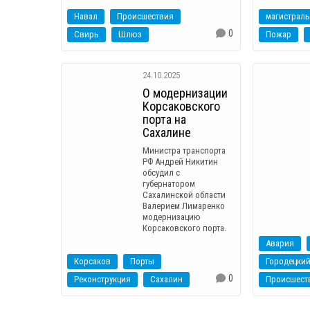
Навал
Происшествия
0
Свирь
Шлюз
Пожар
24.10.2025
О модернизации
Корсаковского
порта на
Сахалине
Министра транспорта
РФ Андрей Никитин
обсудил с
губернатором
Сахалинской области
Валерием Лимаренко
модернизацию
Корсаковского порта.
Авария
Корсаков
Порты
Городецкий
0
Реконструкция
Сахалин
Происшест