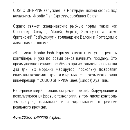
COSCO SHIPPING запускает на Роттердам новый сервис под
названием «Nordic Fish Express», сообщает Splash.
Сервис свяжет скандинавские рыбные порты, такие как
Сортланд, Олесунн, Молёй, Берген, Хёугесунн, а также
британский Грейнджмут и голландские Велсен и Роттердам с
азиатскими рынками.
«В рамках Nordic Fish Express клиенты могут загружать
контейнеры и уже во время рейса начинать продажу. Это
преимущество сервиса, особенно при использовании в наши
дни длинных морских маршрутов, поскольку позволяет
клиентам экономить деньги и время», — прокомментировал
вице-президент COSCO SHIPPING Lines (Europe) Хуа Тянь.
На сервисе задействовано современное рефоборудование и
используются цифровые технологии, в том числе контроль
температуры, влажности и электропитания в режиме
реального времени.
Фото:COSCO SHIPPING / Splash