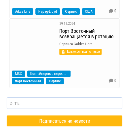
0
Arkas Line
Hapag-Lloyd
Сервис
США
29.11.2024
Порт Восточный
возвращается в ротацию
Сервиса Golden Horn
Только для подписчиков
MSC
Контейнерные перевозки
0
порт Восточный
Сервис