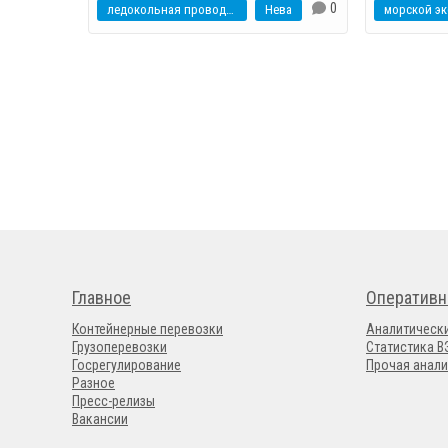
0
ледокольная проводка
Нева
морской эк
Главное
Оперативн
Контейнерные перевозки
Аналитическ
Грузоперевозки
Статистика 
Госрегулирование
Прочая анали
Разное
Пресс-релизы
Вакансии