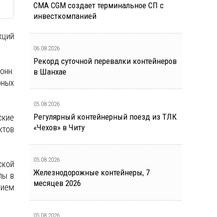
CMA CGM создает терминальное СП с
инвесткомпанией
кций
06.08.2026
Рекорд суточной перевалки контейнеров
онн.
в Шанхае
рных
05.08.2026
Регулярный контейнерный поезд из ТЛК
ские
«Чехов» в Читу
ктов
05.08.2026
ской
Железнодорожные контейнеры, 7
лы в
месяцев 2026
нием
05.08.2026