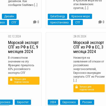
в Красном море из-за
дизайном. Как
атак йеменских
сообщили SeaNews […]
хуситов, […]
Дизайн
QatarEnergy
Красное море
0
0
овоз
СПГ
приостановка
СПГ
02.12.2024
28.05.2024
Морской экспорт
Морской экспорт
СПГ из РФ в ЕС, 9
СПГ из РФ в ЕС, 3
месяцев 2024
месяца 2024
В стоимостном
Несмотря на
значении на эту
заявления об отказе от
Францию пришлось
российских
65% российского
энергоносителей,
экспорта СПГ
Евросоюз вынужден
закупать СПГ из России
Только для
[…]
подписчиков
Только для
подписчиков
вросоюз
Евростат
2024
Евросоюз
Россия