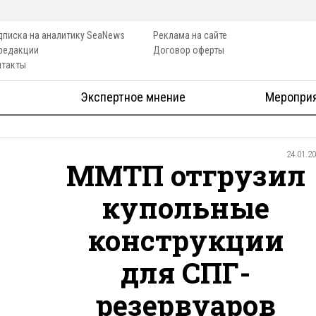
дписка на аналитику SeaNews
Реклама на сайте
 редакции
Договор оферты
нтакты
Экспертное мнение
Меропри
24.01.2
ММТП отгрузил
купольные
конструкции
для СПГ-
резервуаров