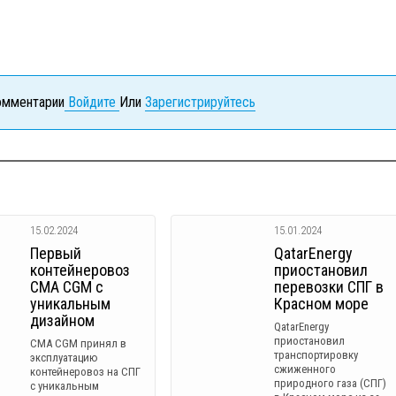
комментарии
Войдите
Или
Зарегистрируйтесь
15.02.2024
15.01.2024
Первый
QatarEnergy
контейнеровоз
приостановил
CMA CGM с
перевозки СПГ в
уникальным
Красном море
дизайном
QatarEnergy
приостановил
CMA CGM принял в
транспортировку
эксплуатацию
сжиженного
контейнеровоз на СПГ
природного газа (СПГ)
с уникальным