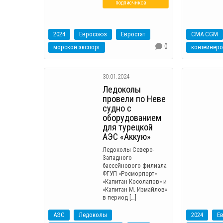
подписчиков
2024
Евросоюз
Евростат
CMA CGM
0
морской экспорт
контейнер
30.01.2024
Ледоколы
провели по Неве
судно с
оборудованием
для турецкой
АЭС «Аккую»
Ледоколы Северо-
Западного
бассейнового филиала
ФГУП «Росморпорт»
«Капитан Косолапов» и
«Капитан М. Измайлов»
в период […]
АЭС
Ледоколы
2024
Е