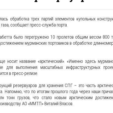
ась обработка трех партий элементов купольных констру
газа, сообщает пресс-служба порта.
Сабетта было перегружено 10 пролетов общим весом 800 т
м достижением мурманских портовиков в обработке длинноме
ще носит название «арктический». «Именно здесь мурман
ные для выполнения масштабных инфраструктурных прое
ится в пресс-релизе.
рукций резервуаров для хранения СПГ – это часть арктиче
. Напомню, что по итогам прошлого года через наши прича
лн тонн грузов, что стало новым арктическим достиже
роизводству АО «ММТП» Виталий Власов.