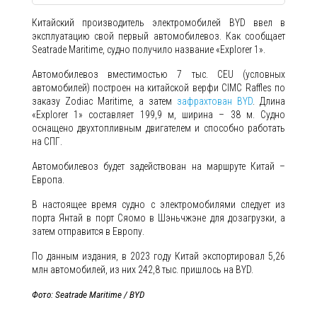
Китайский производитель электромобилей BYD ввел в
эксплуатацию свой первый автомобилевоз. Как сообщает
Seatrade Maritime, судно получило название «Explorer 1».
Автомобилевоз вместимостью 7 тыс. CEU (условных
автомобилей) построен на китайской верфи CIMC Raffles по
заказу Zodiac Maritime, а затем
зафрахтован BYD
. Длина
«Explorer 1» составляет 199,9 м, ширина – 38 м. Судно
оснащено двухтопливным двигателем и способно работать
на СПГ.
Автомобилевоз будет задействован на маршруте Китай –
Европа.
В настоящее время судно с электромобилями следует из
порта Янтай в порт Сяомо в Шэньчжэне для дозагрузки, а
затем отправится в Европу.
По данным издания, в 2023 году Китай экспортировал 5,26
млн автомобилей, из них 242,8 тыс. пришлось на BYD.
Фото: Seatrade Maritime / BYD