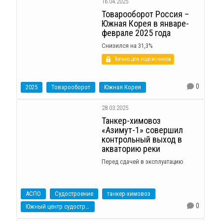
16.04.2025
Товарооборот Россия –
Южная Корея в январе-
феврале 2025 года
Снизился на 31,3%
Только для подписчиков
0
2025
Товарооборот
Южная Корея
28.03.2025
Танкер-химовоз
«Азимут-1» совершил
контрольный выход в
акваторию реки
Перед сдачей в эксплуатацию
АСПО
Судостроение
танкер-химовоз
0
Южный центр судостроения и судоремонта