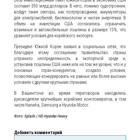
Весь инвестиционный пакет Южной Кореи в экономику США
составит 350 млрд долларов. В него, помимо судостроения,
войдут такие секторы, как полупроводники, аккумуляторы
для электромобилей, биотехнологии и чистая энергетика. В
обмен на инвестиции США согласились ограничить
взаимные и автомобильные пошлины в размере 15%, что
уравняет условия для корейского экспорта.
Президент Южной Кореи заявил в социальных сетях, что
благодаря этому соглашению правительство страны
устранило неопределенность в экспортной среде и,
установив пошлины США ниже или на том же уровне, что и у
основных стран-конкурентов, создало условия,
позволяющие конкурировать на равных или более высоких
условиях с другими крупными странами.
В Вашингтоне во время переговоров находились
руководители крупнейших корейских конгломератов, в том
числе Hanwha, Samsung и Hyundai Motor.
Фото: Splash / HD Hyundai Heavy
Добавить комментарий