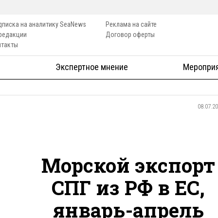
дписка на аналитику SeaNews
Реклама на сайте
 редакции
Договор оферты
нтакты
Экспертное мнение
Меропри
08.07.2
Морской экспорт
СПГ из РФ в ЕС,
январь-апрель