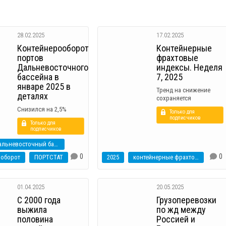
28.02.2025
17.02.2025
Контейнерооборот
Контейнерные
портов
фрахтовые
Дальневосточного
индексы. Неделя
бассейна в
7, 2025
январе 2025 в
Тренд на снижение
деталях
сохраняется
Снизился на 2,5%
Только для
подписчиков
Только для
подписчиков
Дальневосточный бассейн
0
0
ооборот
ПОРТСТАТ
2025
контейнерные фрахтовые индексы
01.04.2025
20.05.2025
С 2000 года
Грузоперевозки
выжила
по жд между
половина
Россией и