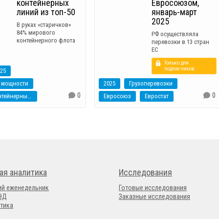
контейнерных
Евросоюзом,
линий из топ-50
январь-март
2025
В руках «старичков»
84% мирового
РФ осуществляла
контейнерного флота
перевозки в 13 стран
ЕС
Только для
подписчиков
25
 мощности
2025
Грузоперевозки
0
0
рейтинг контейнерных линий
Евросоюз
Евростат
ая аналитика
Исследования
ий еженедельник
Готовые исследования
ВЭД
Заказные исследования
тика