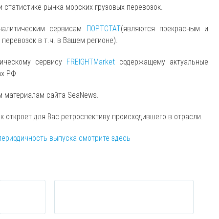
и статистике рынка морских грузовых перевозок.
аналитическим сервисам
ПОРТСТАТ
(являются прекрасным и
еревозок в т.ч. в Вашем регионе).
тическому сервису
FREIGHTMarket
содержащему актуальные
ах РФ.
м материалам сайта SeaNews.
ск откроет для Вас ретроспективу происходившего в отрасли.
периодичность выпуска смотрите здесь