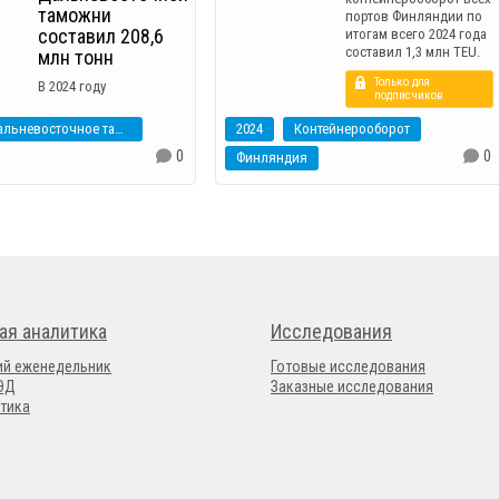
таможни
портов Финляндии по
составил 208,6
итогам всего 2024 года
составил 1,3 млн TEU.
млн тонн
Только для
В 2024 году
подписчиков
Дальневосточное таможенное управление
2024
Контейнерооборот
0
0
Финляндия
ая аналитика
Исследования
ий еженедельник
Готовые исследования
ВЭД
Заказные исследования
тика