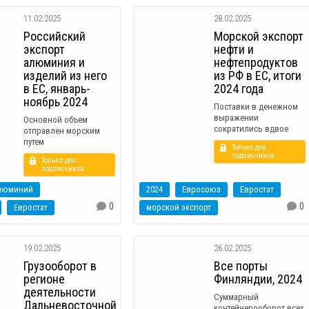
11.02.2025
28.02.2025
Российский
Морской экспорт
экспорт
нефти и
алюминия и
нефтепродуктов
изделий из него
из РФ в ЕС, итоги
в ЕС, январь-
2024 года
ноябрь 2024
Поставки в денежном
выражении
Основной объем
сократились вдвое
отправлен морским
путем
Только для
подписчиков
Только для
подписчиков
люминий
2024
Евросоюз
Евростат
0
0
Евростат
морской экспорт
19.02.2025
26.02.2025
Грузооборот в
Все порты
регионе
Финляндии, 2024
деятельности
Суммарный
Дальневосточной
контейнерооборот всех