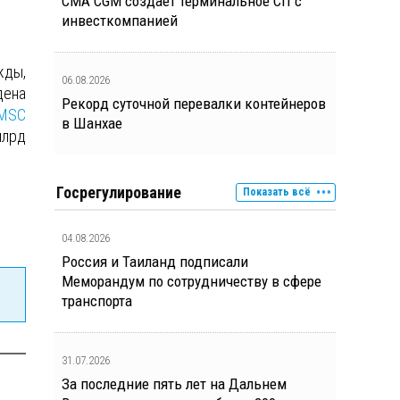
CMA CGM создает терминальное СП с
инвесткомпанией
жды,
06.08.2026
дена
Рекорд суточной перевалки контейнеров
 MSC
в Шанхае
млрд
Госрегулирование
Показать всё
04.08.2026
Россия и Таиланд подписали
Меморандум по сотрудничеству в сфере
транспорта
31.07.2026
За последние пять лет на Дальнем