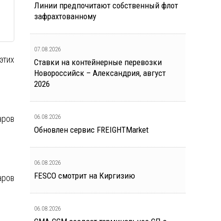
Линии предпочитают собственный флот
зафрахтованному
07.08.2026
этих
Ставки на контейнерные перевозки
Новороссийск – Александрия, август
2026
06.08.2026
аров
Обновлен сервис FREIGHTMarket
06.08.2026
FESCO смотрит на Киргизию
аров
06.08.2026