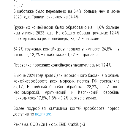
на
20,9%.
В каботаже было перевалено на 6,4% больше, чем в июне
2023 года. Транзит снизился на 34,4%.
Груженых контейнеров было обработано на 11,6% больше,
чем в июне 2023 года. Из общего объема груженых 12,4%
приходилось на рефконтейнеры, 87,6% – на сухие.
54,9% груженых контейнеров прошло в импорте, 24,8% – в
экспорте, 18,7% – в каботаже и 1,6% – в транзите.
Перевалка порожних контейнеров увеличилась на 12,4%.
В июне 2024 года доля Дальневосточного бассейна в общем
контейнерообороте всех морских портов РФ составляла
52,1%, Балтийский бассейн обработал 28,2%, на Азово-
Черноморский, Арктический и Каспийский бассейны
приходилось 17,8%, 1,8% и 0,2% соответственно.
Более подробная статистика контейнерооборота портов
доступна по
подписке
.
Реклама. ООО «Си Ньюс». ERID:Kra23UgKi