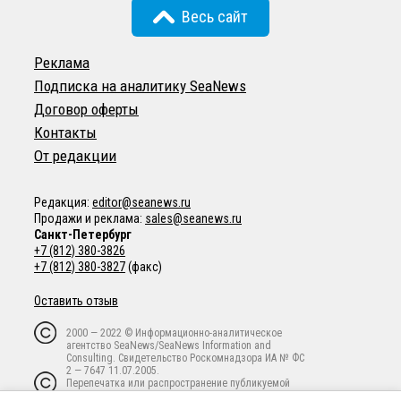
Весь сайт
Реклама
Подписка на аналитику SeaNews
Договор оферты
Контакты
От редакции
Редакция:
editor@seanews.ru
Продажи и реклама:
sales@seanews.ru
Санкт-Петербург
+7 (812) 380-3826
+7 (812) 380-3827
(факс)
Оставить отзыв
2000 — 2022 © Информационно-аналитическое
агентство SeaNews/SeaNews Information and
Consulting. Свидетельство Роскомнадзора ИА № ФС
2 — 7647 11.07.2005.
Перепечатка или распространение публикуемой
информации в любой форме любым способом