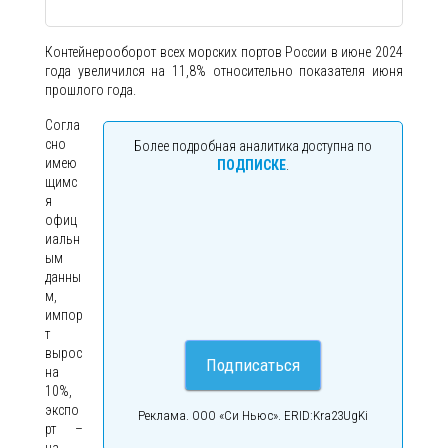
Контейнерооборот всех морских портов России в июне 2024
года увеличился на 11,8% относительно показателя июня
прошлого года.
Согла
сно
Более подробная аналитика доступна по
имею
ПОДПИСКЕ
.
щимс
я
офиц
иальн
ым
данны
м,
импор
т
вырос
Подписаться
на
10%,
экспо
Реклама. ООО «Си Ньюс». ERID:Kra23UgKi
рт –