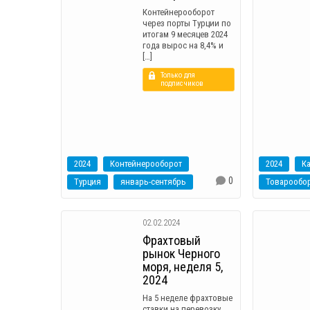
Контейнерооборот
через порты Турции по
итогам 9 месяцев 2024
года вырос на 8,4% и
[…]
Только для
подписчиков
2024
Контейнерооборот
2024
Ка
0
Турция
январь-сентябрь
Товарообо
02.02.2024
Фрахтовый
рынок Черного
моря, неделя 5,
2024
На 5 неделе фрахтовые
ставки на перевозку