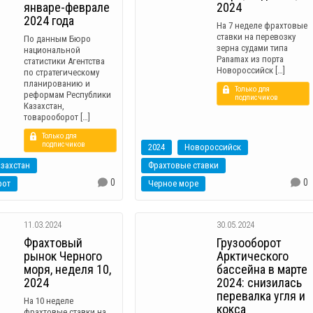
январе-феврале
2024
2024 года
На 7 неделе фрахтовые
ставки на перевозку
По данным Бюро
зерна судами типа
национальной
Panamax из порта
статистики Агентства
Новороссийск […]
по стратегическому
планированию и
Только для
реформам Республики
подписчиков
Казахстан,
товарооборот […]
Только для
подписчиков
2024
Новороссийск
захстан
Фрахтовые ставки
0
0
рот
Черное море
11.03.2024
30.05.2024
Фрахтовый
Грузооборот
рынок Черного
Арктического
моря, неделя 10,
бассейна в марте
2024
2024: снизилась
перевалка угля и
На 10 неделе
кокса
фрахтовые ставки на