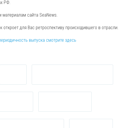
ах РФ.
м материалам сайта SeaNews.
ск откроет для Вас ретроспективу происходившего в отрасли.
периодичность выпуска смотрите здесь