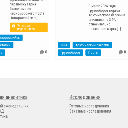
перевозку зерна
В марте 2024 года
балкерами из
грузооборот портов
черноморского порта
Арктического бассейна
Новороссийск в […]
снизился на 3,9%
относительно
Только для
показателя марта […]
подписчиков
овороссийск
ставки
2024
Арктический бассейн
0
0
ре
Грузооборот
Порты
ая аналитика
Исследования
ий еженедельник
Готовые исследования
ВЭД
Заказные исследования
тика