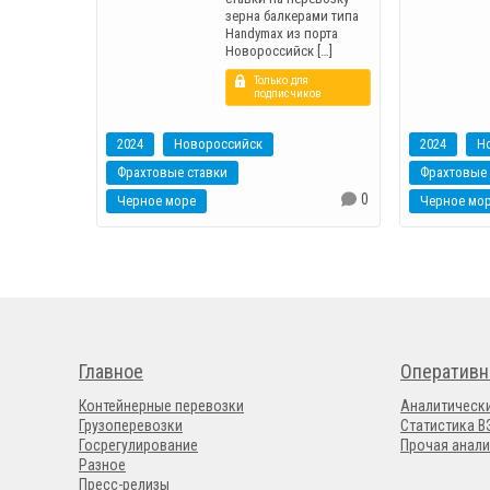
зерна балкерами типа
Handymax из порта
Новороссийск […]
Только для
подписчиков
2024
Новороссийск
2024
Н
Фрахтовые ставки
Фрахтовые 
0
Черное море
Черное мо
Главное
Оперативн
Контейнерные перевозки
Аналитическ
Грузоперевозки
Статистика 
Госрегулирование
Прочая анали
Разное
Пресс-релизы