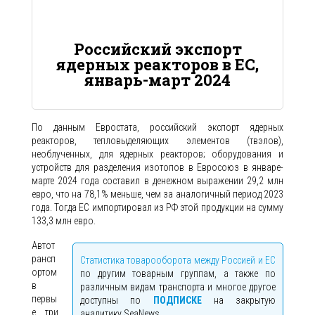
Российский экспорт
ядерных реакторов в ЕС,
январь-март 2024
По данным Евростата, российский экспорт ядерных
реакторов, тепловыделяющих элементов (твэлов),
необлученных, для ядерных реакторов; оборудования и
устройств для разделения изотопов в Евросоюз в январе-
марте 2024 года составил в денежном выражении 29,2 млн
евро, что на 78,1% меньше, чем за аналогичный период 2023
года. Тогда ЕС импортировал из РФ этой продукции на сумму
133,3 млн евро.
Автот
рансп
Статистика товарооборота между Россией и ЕС
ортом
по другим товарным группам, а также по
в
различным видам транспорта и многое другое
первы
доступны по
ПОДПИСКЕ
на закрытую
е три
аналитику SeaNews.