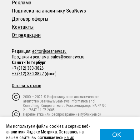
Реклама
Подписка на аналитику SeaNews
Договор оферты
Контакты
От редакции
Редакция:
editor@seanews.ru
Продажи и реклама:
sales@seanews.ru
Санкт-Петербург
+7 (812) 380-3826
+7 (812) 380-3827
(факс)
Оставить отзыв
2000 — 2022 © Информационно-аналитическое
агентство SeaNews/SeaNews Information and
Consulting. Свидетельство Роскомнадзора ИА № ФС
2 — 7647 11.07.2005.
Перепечатка или распространение публикуемой
информации в любой форме любым способом
запрещены без письменного предварительного
Мы используем файлы cookies и сервис веб-
согласия владельца авторских прав.
аналитики Яндекс Метрика. Оставаясь на
OK
нашем сайте, вы соглашаетесь
на их