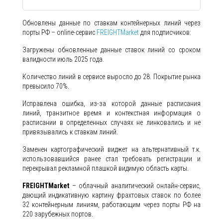
Обновлены данные по ставкам контейнерных линий через
порты РФ – online-сервис
FREIGHTMarket
для подписчиков:
Загружены обновленные данные ставок линий со сроком
валидности июль 2025 года.
Количество линий в сервисе выросло до 28. Покрытие рынка
превысило 70%.
Исправлена ошибка, из-за которой данные расписания
линий, транзитное время и контекстная информация о
расписании в определенных случаях не линковались и не
привязывались к ставкам линий.
Заменен картографический виджет на альтернативный т.к.
использовавшийся ранее стал требовать регистрации и
перекрывал рекламной плашкой видимую область карты.
FREIGHTMarket
– облачный аналитический онлайн-сервис,
дающий индикативную картину фрахтовых ставок по более
32 контейнерным линиям, работающим через порты РФ на
220 зарубежных портов.