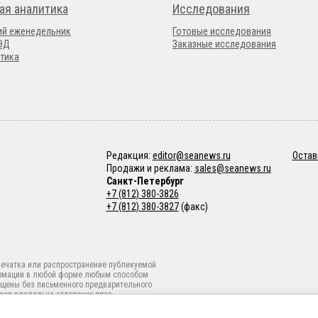
ая аналитика
Исследования
ий еженедельник
Готовые исследования
ВЭД
Заказные исследования
тика
Редакция:
editor@seanews.ru
Остав
Продажи и реклама:
sales@seanews.ru
Санкт-Петербург
+7 (812) 380-3826
+7 (812) 380-3827
(факс)
ечатка или распространение публикуемой
рмации в любой форме любым способом
щены без письменного предварительного
сия владельца авторских прав.