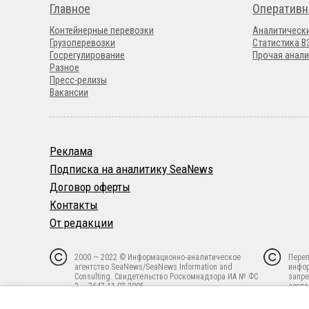
Главное
Оперативн
Контейнерные перевозки
Аналитическ
Грузоперевозки
Статистика 
Госрегулирование
Прочая анали
Разное
Пресс-релизы
Вакансии
Реклама
Подписка на аналитику SeaNews
Договор оферты
Контакты
От редакции
2000 — 2022 © Информационно-аналитическое
Переп
агентство SeaNews/SeaNews Information and
инфо
Consulting. Свидетельство Роскомнадзора ИА № ФС
запре
2 — 7647 11.07.2005.
согла