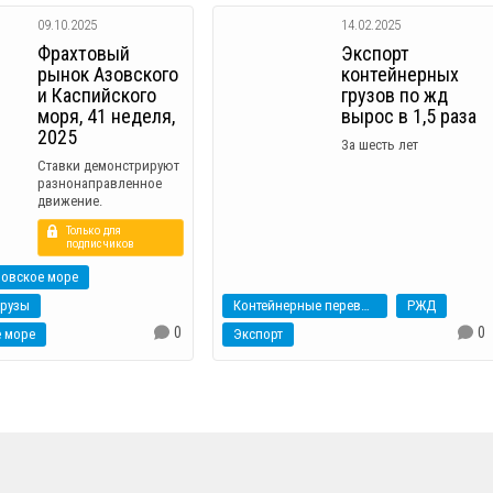
09.10.2025
14.02.2025
Фрахтовый
Экспорт
рынок Азовского
контейнерных
и Каспийского
грузов по жд
моря, 41 неделя,
вырос в 1,5 раза
2025
За шесть лет
Ставки демонстрируют
разнонаправленное
движение.
Только для
подписчиков
зовское море
грузы
Контейнерные перевозки
РЖД
0
0
 море
Экспорт