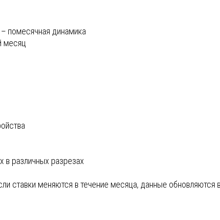
 – помесячная динамика
й месяц
ройства
х в различных разрезах
если ставки меняются в течение месяца, данные обновляются 