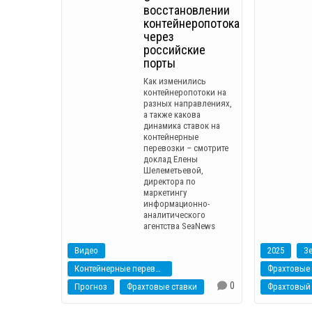
восстановлении
контейнеропотока
через
российские
порты
Как изменились
контейнеропотоки на
разных направлениях,
а также какова
динамика ставок на
контейнерные
перевозки – смотрите
доклад Елены
Шелеметьевой,
директора по
маркетингу
информационно-
аналитического
агентства SeaNews
Видео
2025
З
Контейнерные перевозки
Фрахтовые 
0
Прогноз
Фрахтовые ставки
Фрахтовый