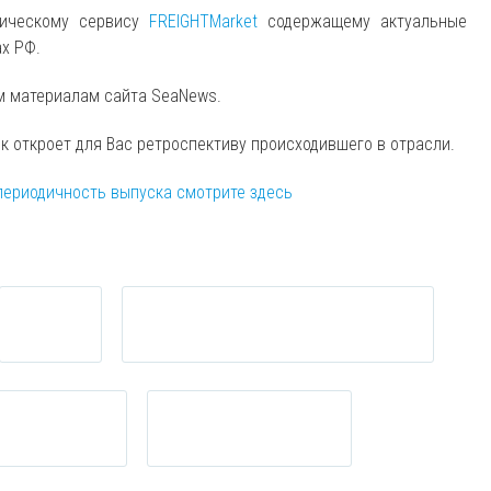
тическому сервису
FREIGHTMarket
содержащему актуальные
ах РФ.
м материалам сайта SeaNews.
ск откроет для Вас ретроспективу происходившего в отрасли.
периодичность выпуска смотрите здесь