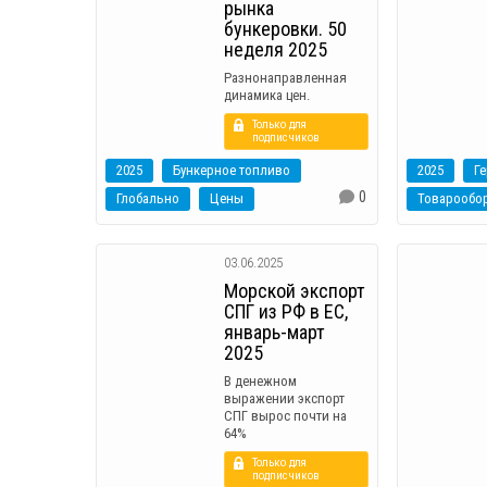
рынка
бункеровки. 50
неделя 2025
Разнонаправленная
динамика цен.
Только для
подписчиков
2025
Бункерное топливо
2025
Г
0
Глобально
Цены
Товарообо
03.06.2025
Морской экспорт
СПГ из РФ в ЕС,
январь-март
2025
В денежном
выражении экспорт
СПГ вырос почти на
64%
Только для
подписчиков