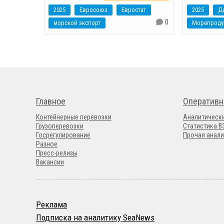
2025
Евросоюз
Евростат
2025
Д
0
морской экспорт
Морепроду
Главное
Оперативн
Контейнерные перевозки
Аналитическ
Грузоперевозки
Статистика 
Госрегулирование
Прочая анали
Разное
Пресс-релизы
Вакансии
Реклама
Подписка на аналитику SeaNews