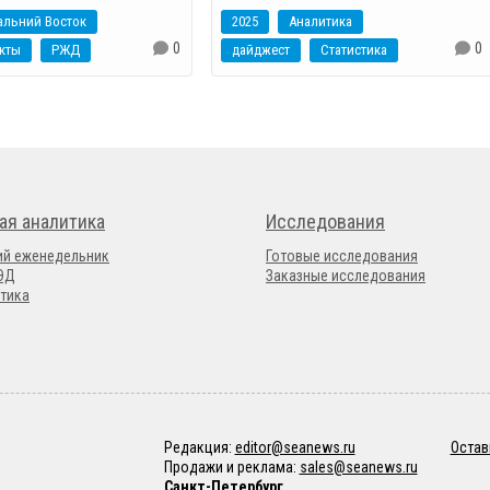
альний Восток
2025
Аналитика
0
0
кты
РЖД
дайджест
Статистика
ая аналитика
Исследования
ий еженедельник
Готовые исследования
ВЭД
Заказные исследования
тика
Редакция:
editor@seanews.ru
Остав
Продажи и реклама:
sales@seanews.ru
Санкт-Петербург