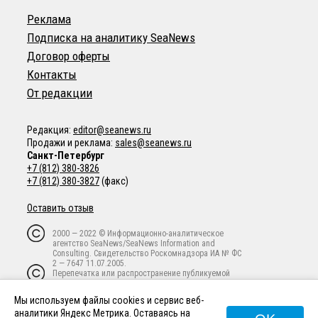
Реклама
Подписка на аналитику SeaNews
Договор оферты
Контакты
От редакции
Редакция:
editor@seanews.ru
Продажи и реклама:
sales@seanews.ru
Санкт-Петербург
+7 (812) 380-3826
+7 (812) 380-3827
(факс)
Оставить отзыв
2000 — 2022 © Информационно-аналитическое
агентство SeaNews/SeaNews Information and
Consulting. Свидетельство Роскомнадзора ИА № ФС
2 — 7647 11.07.2005.
Перепечатка или распространение публикуемой
информации в любой форме любым способом
запрещены без письменного предварительного
Мы используем файлы cookies и сервис веб-
согласия владельца авторских прав.
аналитики Яндекс Метрика. Оставаясь на