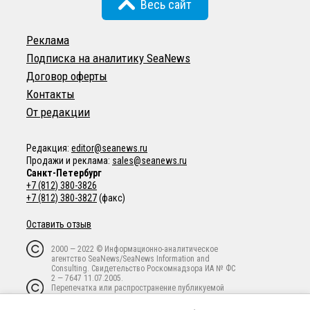
Весь сайт
Реклама
Подписка на аналитику SeaNews
Договор оферты
Контакты
От редакции
Редакция:
editor@seanews.ru
Продажи и реклама:
sales@seanews.ru
Санкт-Петербург
+7 (812) 380-3826
+7 (812) 380-3827
(факс)
Оставить отзыв
2000 — 2022 © Информационно-аналитическое
агентство SeaNews/SeaNews Information and
Consulting. Свидетельство Роскомнадзора ИА № ФС
2 — 7647 11.07.2005.
Перепечатка или распространение публикуемой
информации в любой форме любым способом
запрещены без письменного предварительного