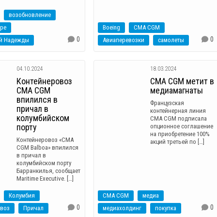
возобновление
ре
Boeing
CMA CGM
0
0
й Надежды
Авиаперевозки
самолеты
04.10.2024
18.03.2024
Контейнеровоз
CMA CGM метит в
CMA CGM
медиамагнаты
впилился в
Французская
причал в
контейнерная линия
колумбийском
CMA CGM подписала
порту
опционное соглашение
на приобретение 100%
Контейнеровоз «CMA
акций третьей по […]
CGM Balboa» впилился
в причал в
колумбийском порту
Барранкилья, сообщает
Maritime Executive. […]
Колумбия
CMA CGM
медиа
0
0
овоз
Причал
медиахолдинг
покупка