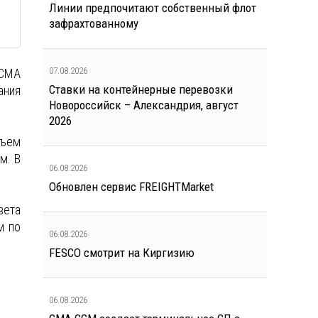
Линии предпочитают собственный флот
зафрахтованному
07.08.2026
 CMA
Ставки на контейнерные перевозки
ания
Новороссийск – Александрия, август
2026
бъем
м. В
06.08.2026
Обновлен сервис FREIGHTMarket
вета
м по
06.08.2026
FESCO смотрит на Киргизию
06.08.2026