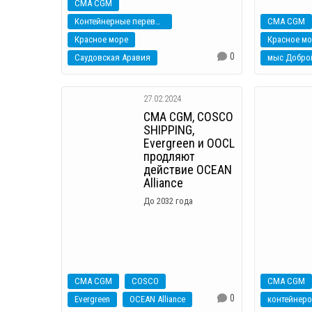
CMA CGM
Контейнерные перевозки
CMA CGM
Красное море
Красное мо
0
Саудовская Аравия
мыс Добро
27.02.2024
CMA CGM, COSCO
SHIPPING,
Evergreen и OOCL
продляют
действие OCEAN
Alliance
До 2032 года
CMA CGM
COSCO
CMA CGM
0
Evergreen
OCEAN Alliance
контейнер