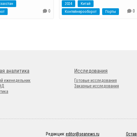
захстан
2024
Китай
0
0
рот
Контейнерооборот
Порты
ая аналитика
Исследования
ий еженедельник
Готовые исследования
ВЭД
Заказные исследования
тика
Редакция:
editor@seanews.ru
Остав