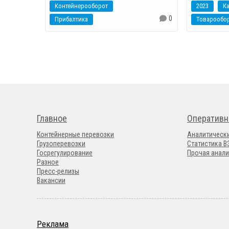
Контейнерооборот
2023
Ка
0
Прибалтика
Товарообо
Главное
Оперативн
Контейнерные перевозки
Аналитическ
Грузоперевозки
Статистика 
Госрегулирование
Прочая анали
Разное
Пресс-релизы
Вакансии
Реклама