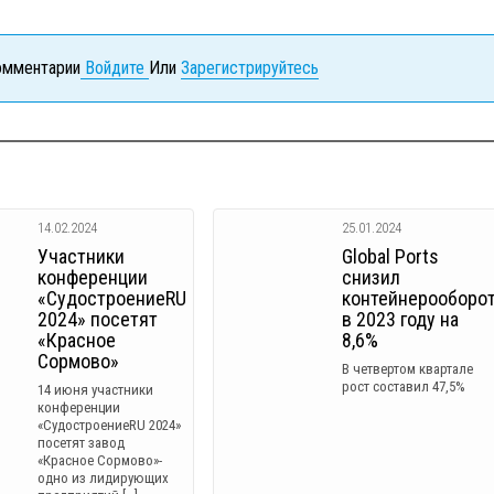
комментарии
Войдите
Или
Зарегистрируйтесь
14.02.2024
25.01.2024
Участники
Global Ports
конференции
снизил
«СудостроениеRU
контейнерооборо
2024» посетят
в 2023 году на
«Красное
8,6%
Сормово»
В четвертом квартале
рост составил 47,5%
14 июня участники
конференции
«СудостроениеRU 2024»
посетят завод
«Красное Сормово»-
одно из лидирующих