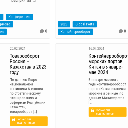
предприятий […]
t
Конференция
ормово
2023
Global Ports
0
0
ние
Контейнерооборот
20.02.2024
16.07.2024
Товарооборот
Контейнерооборо
Россия –
морских портов
Казахстан в 2023
Китая в январе-
году
мае 2024
По данным Бюро
В январе-мае этого
национальной
года контейнерооборот
статистики Агентства
портов Китая, включая
по стратегическому
морские и речные, по
планированию и
данным Министерства
реформам Республики
[…]
Казахстан,
Только для
товарооборот […]
подписчиков
Только для
подписчиков