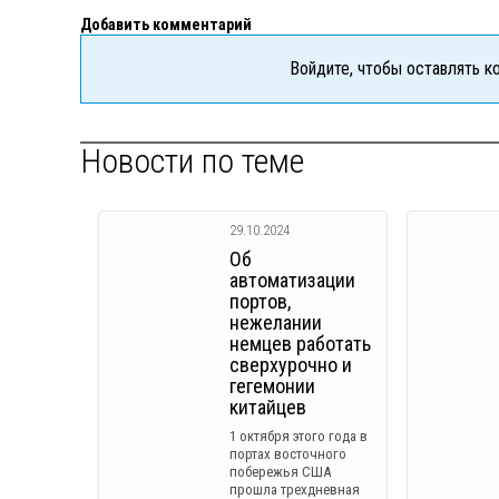
Добавить комментарий
Войдите, чтобы оставлять 
Новости по теме
29.10.2024
Об
автоматизации
портов,
нежелании
немцев работать
сверхурочно и
гегемонии
китайцев
1 октября этого года в
портах восточного
побережья США
прошла трехдневная