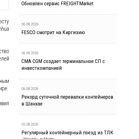
Обновлен сервис FREIGHTMarket
осту
06.08.2026
nhua
FESCO смотрит на Киргизию
ство
06.08.2026
елей
CMA CGM создает терминальное СП с
инвесткомпанией
чным
ире.
06.08.2026
Рекорд суточной перевалки контейнеров
авил
в Шанхае
05.08.2026
Регулярный контейнерный поезд из ТЛК