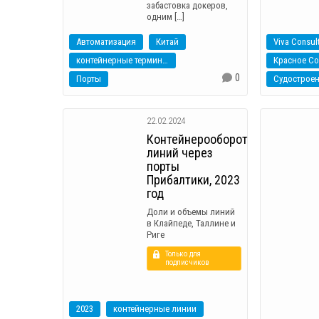
забастовка докеров,
одним […]
Автоматизация
Китай
Viva Consul
контейнерные терминалы
Красное С
0
Порты
Судострое
22.02.2024
Контейнерооборот
линий через
порты
Прибалтики, 2023
год
Доли и объемы линий
в Клайпеде, Таллине и
Риге
Только для
подписчиков
2023
контейнерные линии