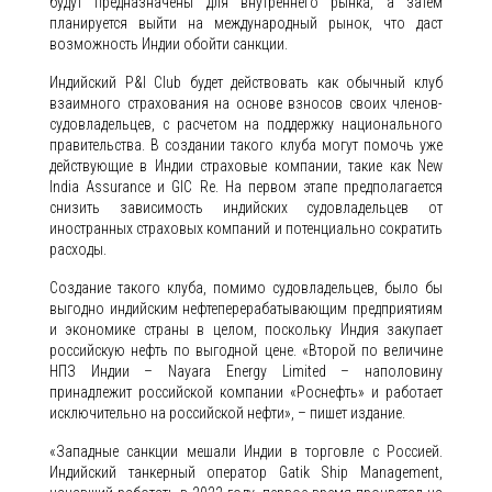
будут предназначены для внутреннего рынка, а затем
планируется выйти на международный рынок, что даст
возможность Индии обойти санкции.
Индийский P&I Club будет действовать как обычный клуб
взаимного страхования на основе взносов своих членов-
судовладельцев, с расчетом на поддержку национального
правительства. В создании такого клуба могут помочь уже
действующие в Индии страховые компании, такие как New
India Assurance и GIC Re. На первом этапе предполагается
снизить зависимость индийских судовладельцев от
иностранных страховых компаний и потенциально сократить
расходы.
Создание такого клуба, помимо судовладельцев, было бы
выгодно индийским нефтеперерабатывающим предприятиям
и экономике страны в целом, поскольку Индия закупает
российскую нефть по выгодной цене. «Второй по величине
НПЗ Индии – Nayara Energy Limited – наполовину
принадлежит российской компании «Роснефть» и работает
исключительно на российской нефти», – пишет издание.
«Западные санкции мешали Индии в торговле с Россией.
Индийский танкерный оператор Gatik Ship Management,