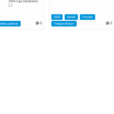
2024 года объявлено
[…]
2024
Китай
Россия
0
0
тмена рейсов
Товарооборот