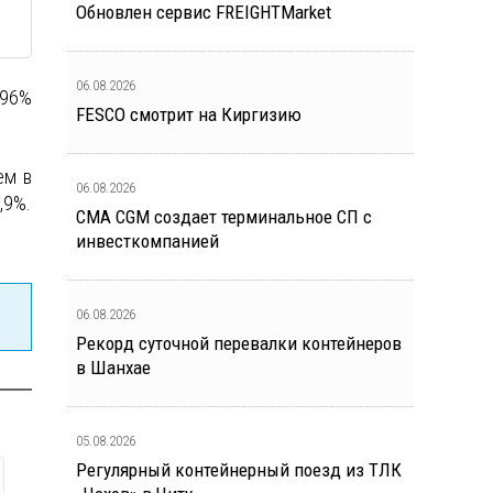
Обновлен сервис FREIGHTMarket
06.08.2026
,96%
FESCO смотрит на Киргизию
ем в
06.08.2026
,9%.
CMA CGM создает терминальное СП с
инвесткомпанией
06.08.2026
Рекорд суточной перевалки контейнеров
в Шанхае
05.08.2026
Регулярный контейнерный поезд из ТЛК