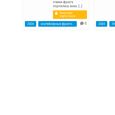
ставки фрахта
опустились вниз. […]
Только для
подписчиков
0
2024
контейнерные фрахтовые индексы
2024
О