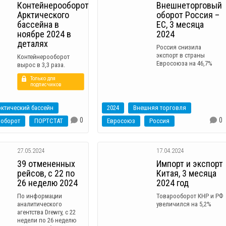
Контейнерооборот
Внешнеторговый
Арктического
оборот Россия –
бассейна в
ЕС, 3 месяца
ноябре 2024 в
2024
деталях
Россия снизила
экспорт в страны
Контейнерооборот
Евросоюза на 46,7%
вырос в 3,3 раза.
Только для
подписчиков
ктический бассейн
2024
Внешняя торговля
0
0
ооборот
ПОРТСТАТ
Евросоюз
Россия
27.05.2024
17.04.2024
39 отмененных
Импорт и экспорт
рейсов, с 22 по
Китая, 3 месяца
26 неделю 2024
2024 год
По информации
Товарооборот КНР и РФ
аналитического
увеличился на 5,2%
агентства Drewry, с 22
недели по 26 неделю