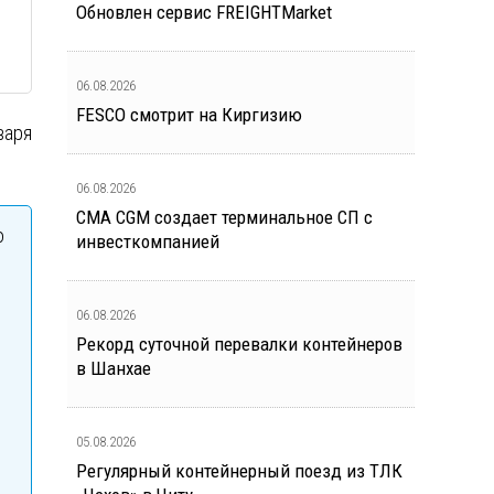
Обновлен сервис FREIGHTMarket
06.08.2026
FESCO смотрит на Киргизию
варя
06.08.2026
CMA CGM создает терминальное СП с
о
инвесткомпанией
06.08.2026
Рекорд суточной перевалки контейнеров
в Шанхае
05.08.2026
Регулярный контейнерный поезд из ТЛК