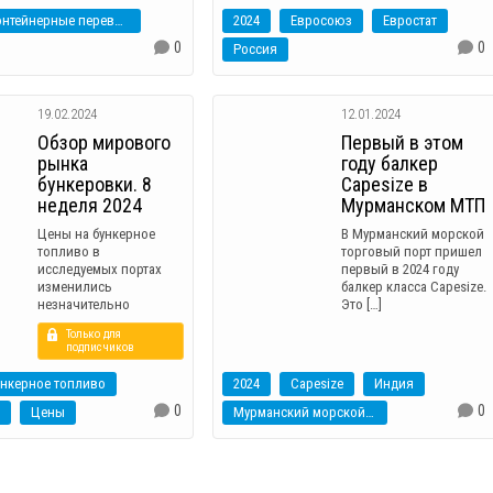
Контейнерные перевозки
2024
Евросоюз
Евростат
0
0
Россия
19.02.2024
12.01.2024
Обзор мирового
Первый в этом
рынка
году балкер
бункеровки. 8
Capesize в
неделя 2024
Мурманском МТП
Цены на бункерное
В Мурманский морской
топливо в
торговый порт пришел
исследуемых портах
первый в 2024 году
изменились
балкер класса Capesize.
незначительно
Это […]
Только для
подписчиков
ункерное топливо
2024
Capesize
Индия
0
0
Цены
Мурманский морской торговый порт