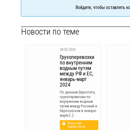
Войдите, чтобы оставлять 
Новости по теме
28.05.2024
Грузоперевозки
по внутренним
водным путям
между РФ и ЕС,
январь-март
2024
По данным Евростата,
грузоперевозки по
внутренним водным
путям между Россией и
Евросоюзом в январе-
марте […]
Только для
подписчиков