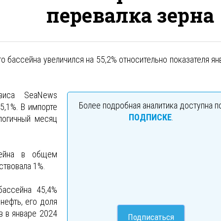
перевалка зерна
о бассейна увеличился на 55,2% относительно показателя ян
рвиса SeaNews
Более подробная аналитика доступна п
5,1%. В импорте
ПОДПИСКЕ
.
логичный месяц
сейна в общем
ствовала 1%.
бассейна 45,4%
нефть, его доля
в в январе 2024
Подписаться