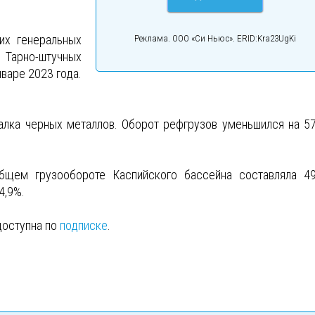
их генеральных
Реклама. ООО «Си Ньюс». ERID:Kra23UgKi
 Тарно-штучных
нваре 2023 года.
алка черных металлов. Оборот рефгрузов уменьшился на 57
бщем грузообороте Каспийского бассейна составляла 49
4,9%.
доступна по
подписке
.