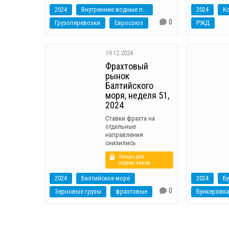
2024
Внутренние водные пути
2024
0
Грузоперевозки
Евросоюз
РЖД
19.12.2024
Фрахтовый
рынок
Балтийского
моря, неделя 51,
2024
Ставки фрахта на
отдельные
направления
снизились
Только для
подписчиков
2024
Балтийское море
2024
Б
0
Зерновые грузы
фрахтовые
Бункеровка